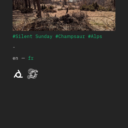
#Silent Sunday
#Champsaur
#Alps
-
en
—
fr