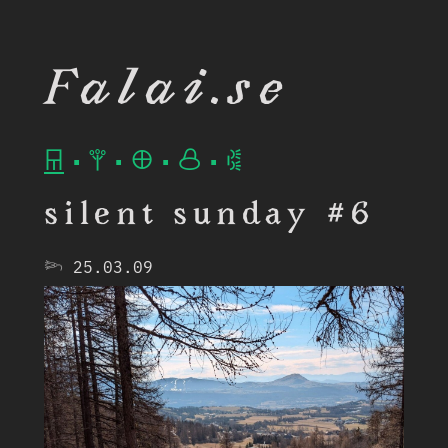
Falai.se
𐘮
•
𐙋
•
𐘾
•
𐙮
•
𐙃
silent sunday #6
𓆸
25.03.09